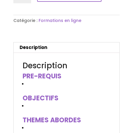
La
posture
de
Catégorie :
Formations en ligne
l'Accompagnante
Périnatale
Description
Description
PRE-REQUIS
OBJECTIFS
THEMES ABORDES