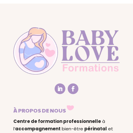
À PROPOS DE NOUS
Centre de formation professionnelle
à
l’
accompagnement
bien-être
périnatal
et