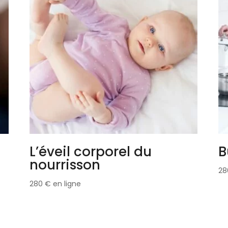
L’éveil corporel du
B
nourrisson
2
280
€
en ligne