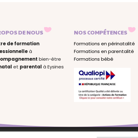
ROPOS DE NOUS
NOS COMPÉTENCES
re de formation
Formations en périnatalité
essionnelle
à
Formations en parentalité
compagnement
bien-être
Formations bébé
natal
et
parental
à Eysines
le reste c’est
Processus
–
Mentions légales & politique de c