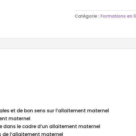
L'allaitement
maternel
Catégorie :
Formations en l
les et de bon sens sur l’allaitement maternel
ment maternel
 dans le cadre d’un allaitement maternel
s de l’allaitement maternel