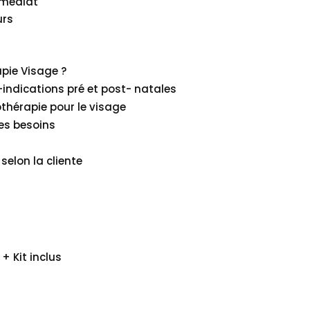
mmédiat
urs
apie Visage ?
e-indications pré et post- natales
rothérapie pour le visage
des besoins
selon la cliente
+ Kit inclus