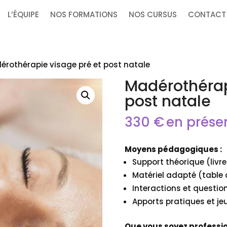
L’ÉQUIPE
NOS FORMATIONS
NOS CURSUS
CONTACT
érothérapie visage pré et post natale
Madérothérap
post natale
330
€
en présen
Moyens pédagogiques :
Support théorique (livr
Matériel adapté (table
Interactions et questi
Apports pratiques et jeu
Que vous soyez profession