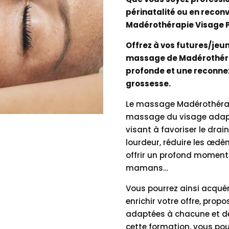
périnatalité ou en recon
Madérothérapie Visage P
Offrez à vos futures/je
massage de Madérothérap
profonde et une reconnex
grossesse.
Le massage Madérothérap
massage du visage adapt
visant à favoriser le dra
lourdeur, réduire les œdè
offrir un profond moment
mamans…
Vous pourrez ainsi acqué
enrichir votre offre, prop
adaptées à chacune et dév
cette formation, vous po