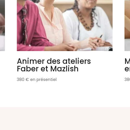
Animer des ateliers
M
Faber et Mazlish
e
380
€
en présentiel
3