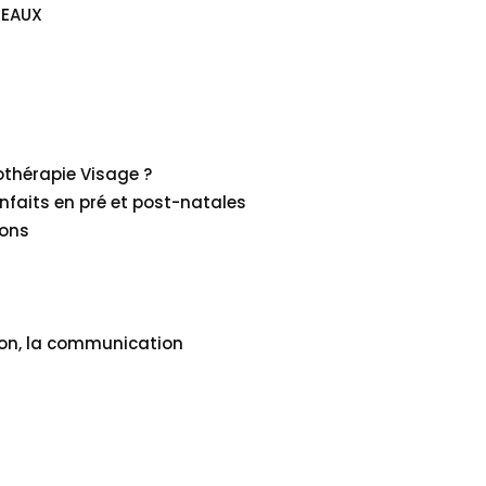
DEAUX
thérapie Visage ?
enfaits en pré et post-natales
ions
ation, la communication
8