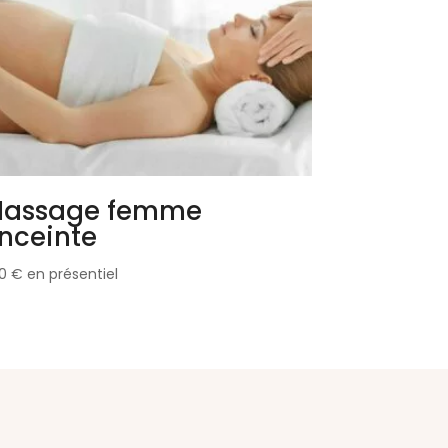
assage femme
nceinte
80
€
en présentiel